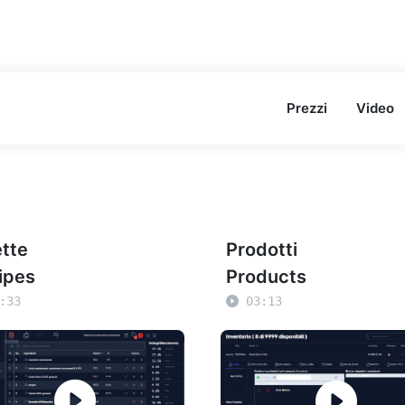
Prezzi
Video
ette
Prodotti
ipes
Products
:33
03:13