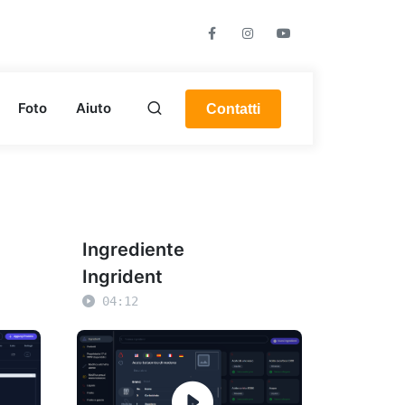
Facebook
Foto
Video
Foto
Aiuto
Contatti
Ingrediente
Ingrident
04:12